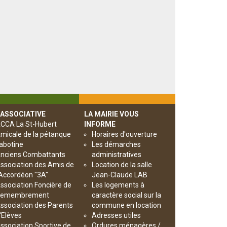
 ASSOCIATIVE
LA MAIRIE VOUS
CCA La St-Hubert
INFORME
micale de la pétanque
Horaires d'ouverture
abotine
Les démarches
nciens Combattants
administratives
ssociation des Amis de
Location de la salle
’Accordéon "3A"
Jean-Claude LAB
ssociation Foncière de
Les logements à
emembrement
caractère social sur la
ssociation des Parents
commune en location
'Elèves
Adresses utiles
ssociation Sportive de
Ordures ménagères /