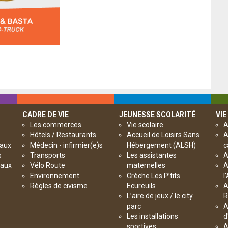
CADRE DE VIE
JEUNESSE SCOLARITÉ
VIE
Les commerces
Vie scolaire
A
Hôtels / Restaurants
Accueil de Loisirs Sans
A
paux
Médecin - infirmier(e)s
Hébergement (ALSH)
c
s
Transports
Les assistantes
A
paux
Vélo Route
maternelles
A
Environnement
Crèche Les P’tits
l
Règles de civisme
Ecureuils
A
L’aire de jeux / le city
R
parc
A
Les installations
d
sportives
A