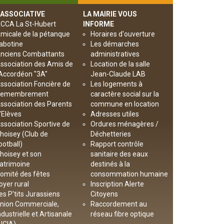
 ASSOCIATIVE
LA MAIRIE VOUS
CCA La St-Hubert
INFORME
micale de la pétanque
Horaires d'ouverture
abotine
Les démarches
nciens Combattants
administratives
ssociation des Amis de
Location de la salle
’Accordéon "3A"
Jean-Claude LAB
ssociation Foncière de
Les logements à
emembrement
caractère social sur la
ssociation des Parents
commune en location
'Elèves
Adresses utiles
ssociation Sportive de
Ordures ménagères /
hoisey (Club de
Déchetteries
ootball)
Rapport contrôle
hoisey et son
sanitaire des eaux
atrimoine
destinés à la
omité des fêtes
consommation humaine
oyer rural
Inscription Alerte
es P'tits Jurassiens
Citoyens
nion Commerciale,
Raccordement au
ndustrielle et Artisanale
réseau fibre optique