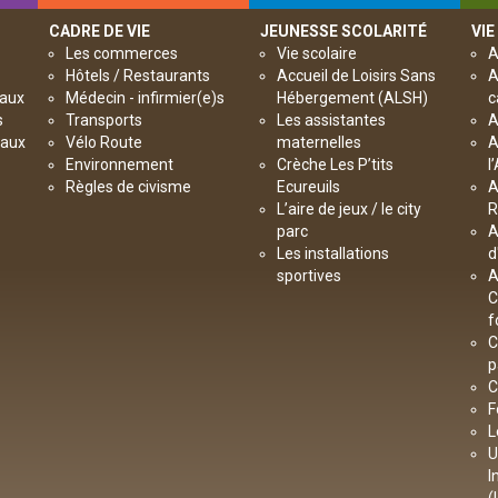
CADRE DE VIE
JEUNESSE SCOLARITÉ
VIE
Les commerces
Vie scolaire
A
Hôtels / Restaurants
Accueil de Loisirs Sans
A
paux
Médecin - infirmier(e)s
Hébergement (ALSH)
c
s
Transports
Les assistantes
A
paux
Vélo Route
maternelles
A
Environnement
Crèche Les P’tits
l
Règles de civisme
Ecureuils
A
L’aire de jeux / le city
R
parc
A
Les installations
d
sportives
A
C
f
C
p
C
F
L
U
I