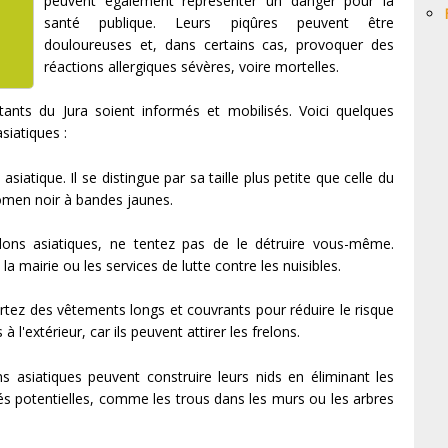
peuvent également représenter un danger pour la
santé publique. Leurs piqûres peuvent être
douloureuses et, dans certains cas, provoquer des
réactions allergiques sévères, voire mortelles.
tants du Jura soient informés et mobilisés. Voici quelques
asiatiques :
siatique. Il se distingue par sa taille plus petite que celle du
omen noir à bandes jaunes.
ons asiatiques, ne tentez pas de le détruire vous-même.
 mairie ou les services de lutte contre les nuisibles.
rtez des vêtements longs et couvrants pour réduire le risque
 l'extérieur, car ils peuvent attirer les frelons.
ns asiatiques peuvent construire leurs nids en éliminant les
tés potentielles, comme les trous dans les murs ou les arbres