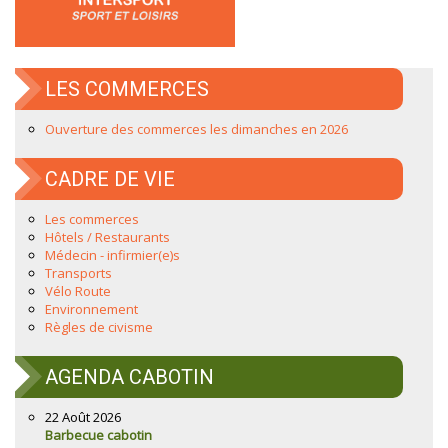
LES COMMERCES
Ouverture des commerces les dimanches en 2026
CADRE DE VIE
Les commerces
Hôtels / Restaurants
Médecin - infirmier(e)s
Transports
Vélo Route
Environnement
Règles de civisme
AGENDA CABOTIN
22 Août 2026
Barbecue cabotin