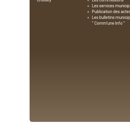
Choisey
Les commissions
Les services munici
Publication des acte
Les bulletins munici
" Comm'une Info "