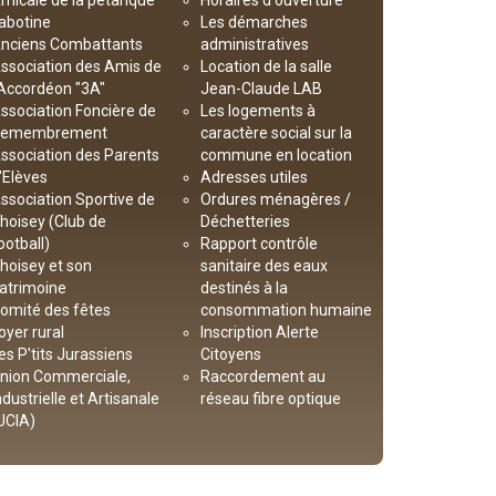
micale de la pétanque
Horaires d'ouverture
abotine
Les démarches
nciens Combattants
administratives
ssociation des Amis de
Location de la salle
’Accordéon "3A"
Jean-Claude LAB
ssociation Foncière de
Les logements à
emembrement
caractère social sur la
ssociation des Parents
commune en location
'Elèves
Adresses utiles
ssociation Sportive de
Ordures ménagères /
hoisey (Club de
Déchetteries
ootball)
Rapport contrôle
hoisey et son
sanitaire des eaux
atrimoine
destinés à la
omité des fêtes
consommation humaine
oyer rural
Inscription Alerte
es P'tits Jurassiens
Citoyens
nion Commerciale,
Raccordement au
ndustrielle et Artisanale
réseau fibre optique
UCIA)