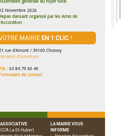
Assemblée générale du foyer rural
22 Novembre 2026
Repas dansant organisé par les Amis de
l'Accordéon
VOTRE MAIRIE
EN 1 CLIC
!
21 rue d’Amont / 39100 Choisey
Horaires d’ouverture
Tél. :
03 84 79 60 40
Formulaire de contact
 ASSOCIATIVE
LA MAIRIE VOUS
CCA La St-Hubert
INFORME