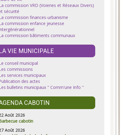
La commission VRD (Voieries et Réseaux Divers)
et sécurité
La commission finances-urbanisme
La commission enfance jeunesse
intergénérationnel
La commission bâtiments communaux
LA VIE MUNICIPALE
Le conseil municipal
Les commissions
Les services municipaux
Publication des actes
Les bulletins municipaux " Comm'une Info "
AGENDA CABOTIN
22 Août 2026
Barbecue cabotin
27 Août 2026