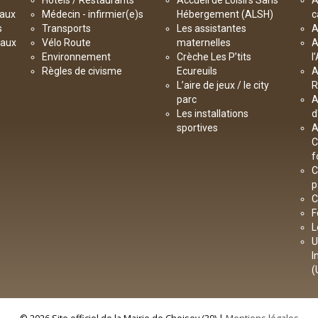
Hôtels / Restaurants
Accueil de Loisirs Sans
A
paux
Médecin - infirmier(e)s
Hébergement (ALSH)
c
s
Transports
Les assistantes
A
paux
Vélo Route
maternelles
A
Environnement
Crèche Les P’tits
l
Règles de civisme
Ecureuils
A
L’aire de jeux / le city
R
parc
A
Les installations
d
sportives
A
C
f
C
p
C
F
L
U
I
(