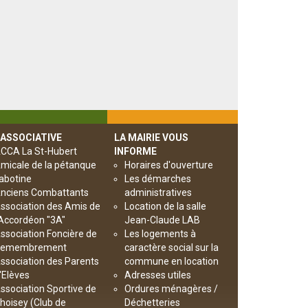
 ASSOCIATIVE
LA MAIRIE VOUS
CCA La St-Hubert
INFORME
micale de la pétanque
Horaires d'ouverture
abotine
Les démarches
nciens Combattants
administratives
ssociation des Amis de
Location de la salle
’Accordéon "3A"
Jean-Claude LAB
ssociation Foncière de
Les logements à
emembrement
caractère social sur la
ssociation des Parents
commune en location
'Elèves
Adresses utiles
ssociation Sportive de
Ordures ménagères /
hoisey (Club de
Déchetteries