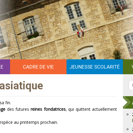
Contact
Imprimer
Ajouter aux Favoris
Partager sur les réseaux sociaux
LE
CADRE DE VIE
JEUNESSE SCOLARITÉ
 asiatique
a fin.
age
des futures
reines fondatrices
, qui quittent actuellement
l’espèce au printemps prochain.