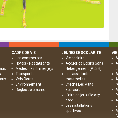
CADRE DE VIE
JEUNESSE SCOLARITÉ
VIE
Les commerces
Vie scolaire
A
Hôtels / Restaurants
Accueil de Loisirs Sans
A
paux
Médecin - infirmier(e)s
Hébergement (ALSH)
c
s
Transports
Les assistantes
A
paux
Vélo Route
maternelles
A
Environnement
Crèche Les P’tits
l
Règles de civisme
Ecureuils
A
L’aire de jeux / le city
R
parc
A
Les installations
d
sportives
A
C