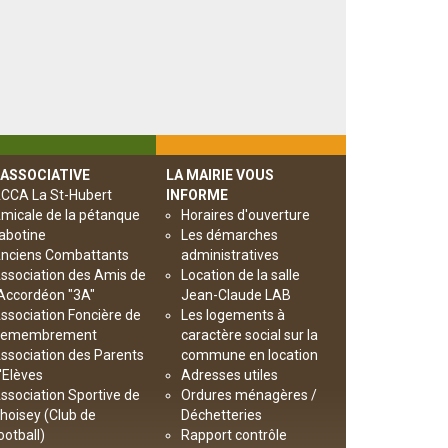
 ASSOCIATIVE
LA MAIRIE VOUS
CCA La St-Hubert
INFORME
micale de la pétanque
Horaires d'ouverture
abotine
Les démarches
nciens Combattants
administratives
ssociation des Amis de
Location de la salle
’Accordéon "3A"
Jean-Claude LAB
ssociation Foncière de
Les logements à
emembrement
caractère social sur la
ssociation des Parents
commune en location
'Elèves
Adresses utiles
ssociation Sportive de
Ordures ménagères /
hoisey (Club de
Déchetteries
ootball)
Rapport contrôle