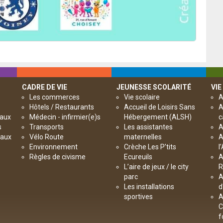
CADRE DE VIE
JEUNESSE SCOLARITÉ
VIE
Les commerces
Vie scolaire
A
Hôtels / Restaurants
Accueil de Loisirs Sans
A
paux
Médecin - infirmier(e)s
Hébergement (ALSH)
c
s
Transports
Les assistantes
A
paux
Vélo Route
maternelles
A
Environnement
Crèche Les P’tits
l
Règles de civisme
Ecureuils
A
L’aire de jeux / le city
R
parc
A
Les installations
d
sportives
A
C
f