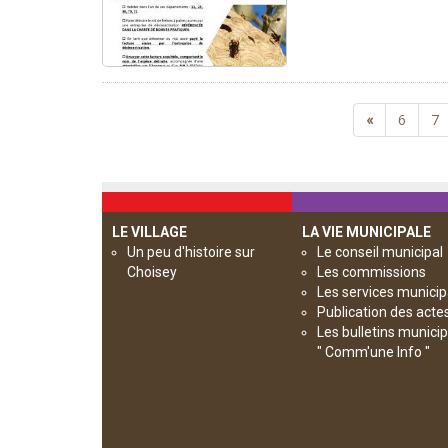
«
6
7
LE VILLAGE
LA VIE MUNICIPALE
Un peu d'histoire sur
Le conseil municipal
Choisey
Les commissions
Les services munici
Publication des acte
Les bulletins munici
" Comm'une Info "