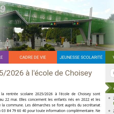
Contact
Imprimer
Ajouter aux Favoris
Partager sur les réseaux sociaux
LE
CADRE DE VIE
JEUNESSE SCOLARITÉ
25/2026 à l'école de Choisey
r la rentrée scolaire 2025/2026 à l'école de Choisey sont
 au 22 mai. Elles concernent les enfants nés en 2022 et les
e la commune. Les démarches se font auprès du secrétariat
au 03 84 79 60 40 pour toute information complémentaire. Ne