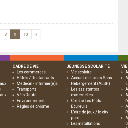
8
9
10
»
CADRE DE VIE
JEUNESSE SCOLARITÉ
VIE
Les commerces
Vie scolaire
A
Hôtels / Restaurants
Accueil de Loisirs Sans
A
paux
Médecin - infirmier(e)s
Hébergement (ALSH)
c
s
Transports
Les assistantes
A
paux
Vélo Route
maternelles
A
Environnement
Crèche Les P’tits
l
Règles de civisme
Ecureuils
A
L’aire de jeux / le city
R
parc
A
Les installations
d