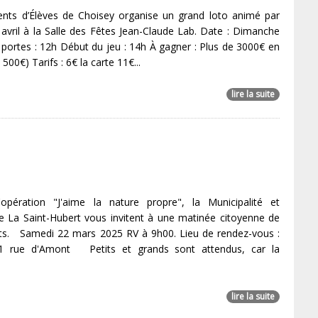
ents d’Élèves de Choisey organise un grand loto animé par
avril à la Salle des Fêtes Jean-Claude Lab. Date : Dimanche
 portes : 12h Début du jeu : 14h À gagner : Plus de 3000€ en
500€) Tarifs : 6€ la carte 11€...
lire la suite
pération "J'aime la nature propre", la Municipalité et
se La Saint-Hubert vous invitent à une matinée citoyenne de
s. Samedi 22 mars 2025 RV à 9h00. Lieu de rendez-vous :
21 rue d'Amont Petits et grands sont attendus, car la
lire la suite