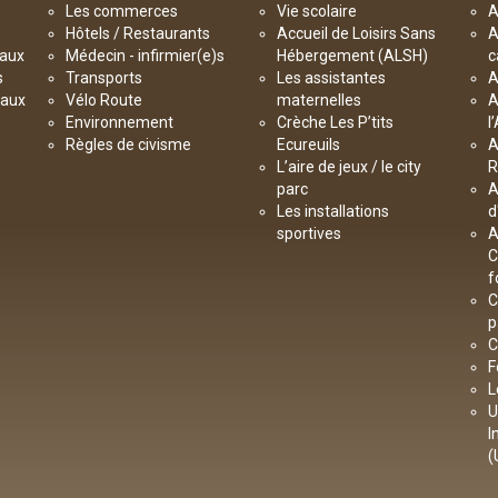
Les commerces
Vie scolaire
A
Hôtels / Restaurants
Accueil de Loisirs Sans
A
paux
Médecin - infirmier(e)s
Hébergement (ALSH)
c
s
Transports
Les assistantes
A
paux
Vélo Route
maternelles
A
Environnement
Crèche Les P’tits
l
Règles de civisme
Ecureuils
A
L’aire de jeux / le city
R
parc
A
Les installations
d
sportives
A
C
f
C
p
C
F
L
U
I
(