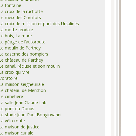
La fontaine
La croix de la ruchotte
Le meix des Curtillots
La croix de mission et parc des Ursulines
La motte féodale
Le bois, La mare
Le péage de l’autoroute
Le moulin de Parthey
La caserne des pompiers
Le château de Parthey
Le canal, l’écluse et son moulin
La croix qui vire
L’oratoire
La maison seigneuriale
Le château de Menthon
Le cimetière
La salle Jean Claude Lab
Le pont du Doubs
Le stade Jean-Paul Bongiovanni
La vélo route
La maison de justice
La maison curiale