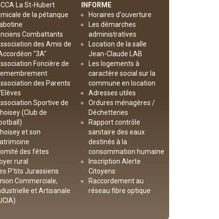
CCA La St-Hubert
INFORME
micale de la pétanque
Horaires d'ouverture
abotine
Les démarches
nciens Combattants
administratives
ssociation des Amis de
Location de la salle
’Accordéon "3A"
Jean-Claude LAB
ssociation Foncière de
Les logements à
emembrement
caractère social sur la
ssociation des Parents
commune en location
'Elèves
Adresses utiles
ssociation Sportive de
Ordures ménagères /
hoisey (Club de
Déchetteries
ootball)
Rapport contrôle
hoisey et son
sanitaire des eaux
atrimoine
destinés à la
omité des fêtes
consommation humaine
oyer rural
Inscription Alerte
es P'tits Jurassiens
Citoyens
nion Commerciale,
Raccordement au
ndustrielle et Artisanale
réseau fibre optique
UCIA)