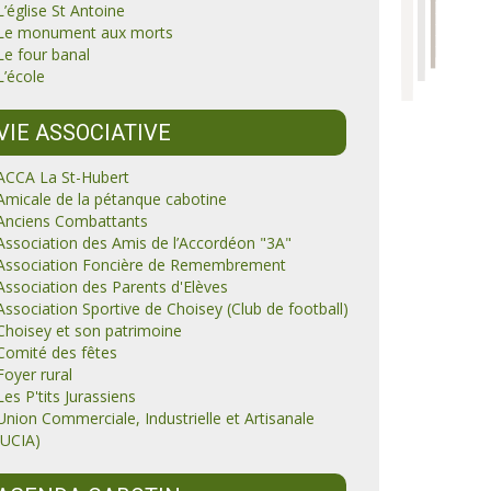
L’église St Antoine
Le monument aux morts
Le four banal
L’école
VIE ASSOCIATIVE
ACCA La St-Hubert
Amicale de la pétanque cabotine
Anciens Combattants
Association des Amis de l’Accordéon "3A"
Association Foncière de Remembrement
Association des Parents d'Elèves
Association Sportive de Choisey (Club de football)
Choisey et son patrimoine
Comité des fêtes
Foyer rural
Les P'tits Jurassiens
Union Commerciale, Industrielle et Artisanale
(UCIA)