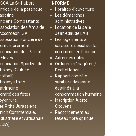
CCA La St-Hubert
INFORME
micale de la pétanque
Horaires d'ouverture
abotine
Les démarches
nciens Combattants
administratives
ssociation des Amis de
Location de la salle
’Accordéon "3A"
Jean-Claude LAB
ssociation Foncière de
Les logements à
emembrement
caractère social sur la
ssociation des Parents
commune en location
'Elèves
Adresses utiles
ssociation Sportive de
Ordures ménagères /
hoisey (Club de
Déchetteries
ootball)
Rapport contrôle
hoisey et son
sanitaire des eaux
atrimoine
destinés à la
omité des fêtes
consommation humaine
oyer rural
Inscription Alerte
es P'tits Jurassiens
Citoyens
nion Commerciale,
Raccordement au
ndustrielle et Artisanale
réseau fibre optique
UCIA)