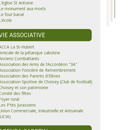
L’église St Antoine
Le monument aux morts
Le four banal
L’école
VIE ASSOCIATIVE
ACCA La St-Hubert
Amicale de la pétanque cabotine
Anciens Combattants
Association des Amis de l’Accordéon "3A"
Association Foncière de Remembrement
Association des Parents d'Elèves
Association Sportive de Choisey (Club de football)
Choisey et son patrimoine
Comité des fêtes
Foyer rural
Les P'tits Jurassiens
Union Commerciale, Industrielle et Artisanale
(UCIA)