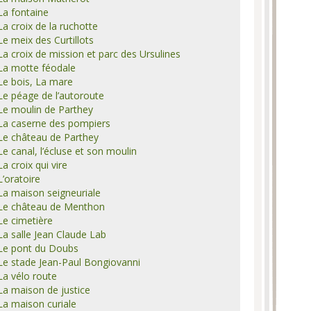
La fontaine
La croix de la ruchotte
Le meix des Curtillots
La croix de mission et parc des Ursulines
La motte féodale
Le bois, La mare
Le péage de l’autoroute
Le moulin de Parthey
La caserne des pompiers
Le château de Parthey
Le canal, l’écluse et son moulin
La croix qui vire
L’oratoire
La maison seigneuriale
Le château de Menthon
Le cimetière
La salle Jean Claude Lab
Le pont du Doubs
Le stade Jean-Paul Bongiovanni
La vélo route
La maison de justice
La maison curiale