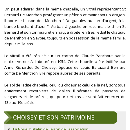
On peut admirer dans la même chapelle, un vitrail représentant St
Bernard De Menthon protégeant un pèlerin et maitrisant un dragon.
Il porte le blason des Menthon " De gueules au lion d'argent, à la
bande brochant d'azur ". Au bas à gauche on reconnait le chien St
Bernard et son tonneau et en haut à droite, en très réduit le château
de Menthon en Savoie, toujours en possession de la même famille,
depuis mille ans.
Le vitrail a été réalisé sur un carton de Claude Panchout par le
maitre verrier A. Labouré en 1954. Cette chapelle a été édifiée par
Anne Richardot De Choisey, épouse de Louis Baltazard Bernard
comte De Menthon. Elle repose auprès de ses parents.
Le sol de ladite chapelle, celui du choeur et celui de la nef, sont tous
entièrement recouverts de dalles funéraires de paysans de
seigneurs et de prêtres, qui pour certains se sont fait enterrer du
13e au 19e siècle.
CHOISEY ET SON PATRIMOINE
La Noue, bulletin de liaison de l’association