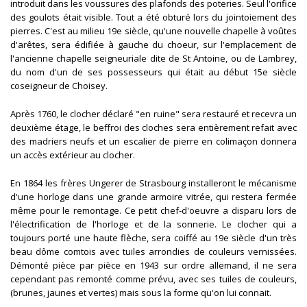
introduit dans les voussures des plafonds des poteries. Seul l'orifice
des goulots était visible. Tout a été obturé lors du jointoiement des
pierres. C'est au milieu 19e siècle, qu'une nouvelle chapelle à voûtes
d'arêtes, sera édifiée à gauche du choeur, sur l'emplacement de
l'ancienne chapelle seigneuriale dite de St Antoine, ou de Lambrey,
du nom d'un de ses possesseurs qui était au début 15e siècle
coseigneur de Choisey.
Après 1760, le clocher déclaré "en ruine" sera restauré et recevra un
deuxième étage, le beffroi des cloches sera entièrement refait avec
des madriers neufs et un escalier de pierre en colimaçon donnera
un accès extérieur au clocher.
En 1864 les frères Ungerer de Strasbourg installeront le mécanisme
d'une horloge dans une grande armoire vitrée, qui restera fermée
même pour le remontage. Ce petit chef-d'oeuvre a disparu lors de
l'électrification de l'horloge et de la sonnerie. Le clocher qui a
toujours porté une haute flèche, sera coiffé au 19e siècle d'un très
beau dôme comtois avec tuiles arrondies de couleurs vernissées.
Démonté pièce par pièce en 1943 sur ordre allemand, il ne sera
cependant pas remonté comme prévu, avec ses tuiles de couleurs,
(brunes, jaunes et vertes) mais sous la forme qu'on lui connait.