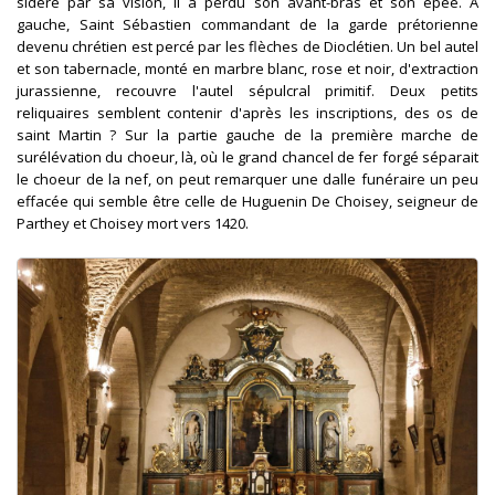
sidéré par sa vision, il a perdu son avant-bras et son épée. A
gauche, Saint Sébastien commandant de la garde prétorienne
devenu chrétien est percé par les flèches de Dioclétien. Un bel autel
et son tabernacle, monté en marbre blanc, rose et noir, d'extraction
jurassienne, recouvre l'autel sépulcral primitif. Deux petits
reliquaires semblent contenir d'après les inscriptions, des os de
saint Martin ? Sur la partie gauche de la première marche de
surélévation du choeur, là, où le grand chancel de fer forgé séparait
le choeur de la nef, on peut remarquer une dalle funéraire un peu
effacée qui semble être celle de Huguenin De Choisey, seigneur de
Parthey et Choisey mort vers 1420.