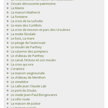
Circuits découverte patrimoine
La Mairie
La maison Matherot
La fontaine
La croix de la ruchotte
Le meix des Curtillots
La croix de mission et parc des Ursulines
La motte féodale
Le bois, La mare
Le péage de l’autoroute
Le moulin de Parthey
La caserne des pompiers
Le château de Parthey
Le canal, l’écluse et son moulin
La croix qui vire
L’oratoire
La maison seigneuriale
Le château de Menthon
Le cimetière
La salle Jean Claude Lab
Le pont du Doubs
Le stade Jean-Paul Bongiovanni
La vélo route
La maison de justice
La maison curiale