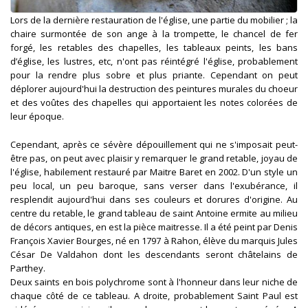
Lors de la dernière restauration de l'église, une partie du mobilier ; la
chaire surmontée de son ange à la trompette, le chancel de fer
forgé, les retables des chapelles, les tableaux peints, les bans
d’église, les lustres, etc, n'ont pas réintégré l'église, probablement
pour la rendre plus sobre et plus priante. Cependant on peut
déplorer aujourd'hui la destruction des peintures murales du choeur
et des voûtes des chapelles qui apportaient les notes colorées de
leur époque.
Cependant, après ce sévère dépouillement qui ne s'imposait peut-
être pas, on peut avec plaisir y remarquer le grand retable, joyau de
l'église, habilement restauré par Maitre Baret en 2002. D'un style un
peu local, un peu baroque, sans verser dans l'exubérance, il
resplendit aujourd'hui dans ses couleurs et dorures d'origine. Au
centre du retable, le grand tableau de saint Antoine ermite au milieu
de décors antiques, en est la pièce maitresse. Il a été peint par Denis
François Xavier Bourges, né en 1797 à Rahon, élève du marquis Jules
César De Valdahon dont les descendants seront châtelains de
Parthey.
Deux saints en bois polychrome sont à l'honneur dans leur niche de
chaque côté de ce tableau. A droite, probablement Saint Paul est