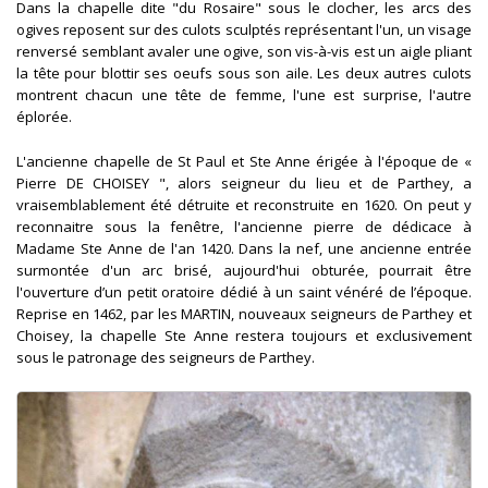
Dans la chapelle dite "du Rosaire" sous le clocher, les arcs des
ogives reposent sur des culots sculptés représentant l'un, un visage
renversé semblant avaler une ogive, son vis-à-vis est un aigle pliant
la tête pour blottir ses oeufs sous son aile. Les deux autres culots
montrent chacun une tête de femme, l'une est surprise, l'autre
éplorée.
L'ancienne chapelle de St Paul et Ste Anne érigée à l'époque de «
Pierre DE CHOISEY ", alors seigneur du lieu et de Parthey, a
vraisemblablement été détruite et reconstruite en 1620. On peut y
reconnaitre sous la fenêtre, l'ancienne pierre de dédicace à
Madame Ste Anne de l'an 1420. Dans la nef, une ancienne entrée
surmontée d'un arc brisé, aujourd'hui obturée, pourrait être
l'ouverture d’un petit oratoire dédié à un saint vénéré de l’époque.
Reprise en 1462, par les MARTIN, nouveaux seigneurs de Parthey et
Choisey, la chapelle Ste Anne restera toujours et exclusivement
sous le patronage des seigneurs de Parthey.